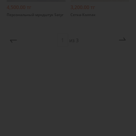
4,500.00 тг
3,200.00 тг
Персональный мундштук Satyr
Сетка-Колпак
из
3
Предыдущая
Сл
страница
стр