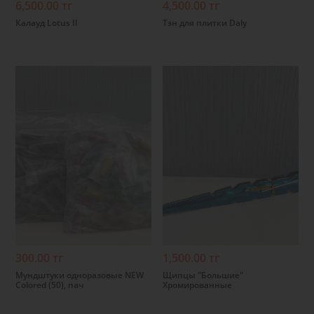
6,500.00 тг
4,500.00 тг
Калауд Lotus II
Тэн для плитки Daly
Подробнее
Подробнее
300.00 тг
1,500.00 тг
Мундштуки одноразовые NEW
Щипцы "Большие"
Colored (50), пач
Хромированные