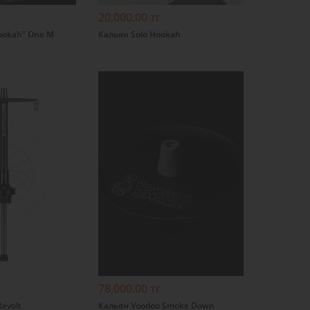
20,000.00 тг
ookah" One M
Кальян Solo Hookah
Подробнее
78,000.00 тг
evolt
Кальян Voodoo Smoke Down