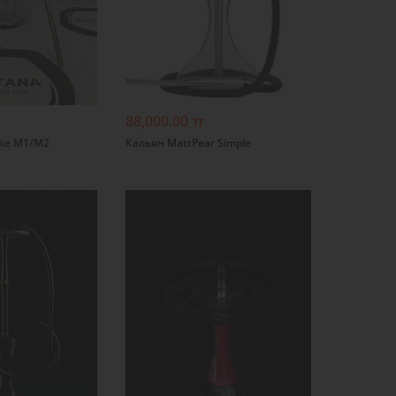
Подробнее
88,000.00 тг
oke M1/M2
Кальян MattPear Simple
Подробнее