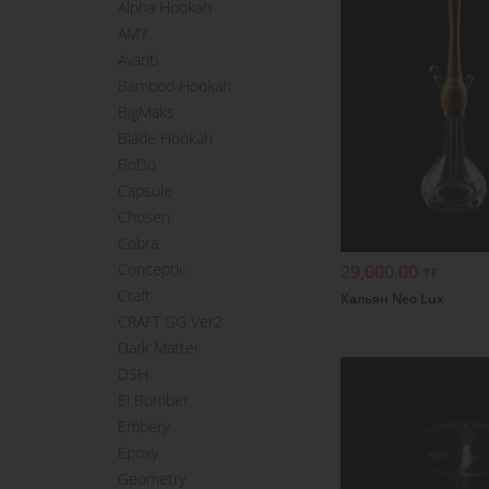
Alpha Hookah
AMY
Avanti
Bamboo Hookah
BigMaks
Подробнее
Blade Hookah
BoDo
Capsule
Chosen
Cobra
Conceptic
29,000.00 тг
Craft
Кальян Neo Lux
CRAFT GG Ver2
Dark Matter
DSH
El Bomber
Embery
Epoxy
Geometry