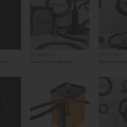
Подробнее
Подробнее
49,000.00 тг
27,000.00 тг
 Mini
Кальян Craft Ginger Nano
Кальян Mexanika