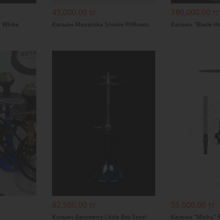
45,000.00 тг
180,000.00 тг
 White
Кальян Mexanika Smoke PARovoz
Кальян "Blade H
Предыдущая
Следующая
страница
страница
Подробнее
Подробнее
62,500.00 тг
55,000.00 тг
Кальян Geometry Little Bro Steel
Кальян "Misha" R