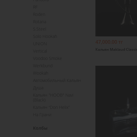
Подробнее
RF
Roden
Rotana
S.Steel
Solo Hookah
47,000.00 тг
UNION
Кальян Maklaud Classic
Vertical
Voodoo Smoke
Werkbund
Wookah
Автомобильный Кальян
Душа
Кальян "HOOB" Navi
(Black)
Кальян “Don Helix”
На Грани
Подробнее
Колбы