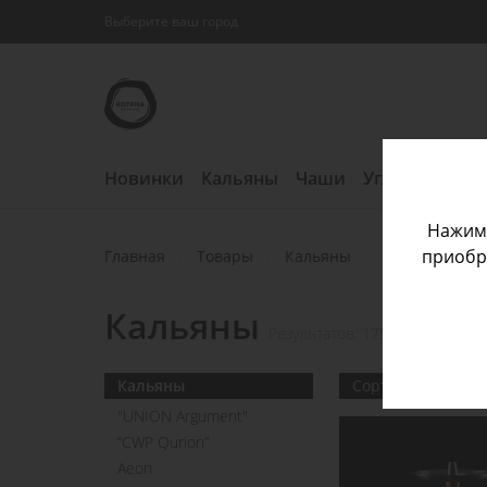
Выберите ваш город
Rotana
Shop
Новинки
Кальяны
Чаши
Угли
Табаки
Нажима
приобре
Главная
Товары
Кальяны
Кальяны
Результатов: 175
Кальяны
Сортировать
"UNION Argument"
“CWP Qurion”
Aeon