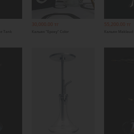
30,000.00 тг
55,200.00 тг
e Tank
Кальян "Epoxy" Color
Кальян Maklaud 
Подробнее
Подробнее