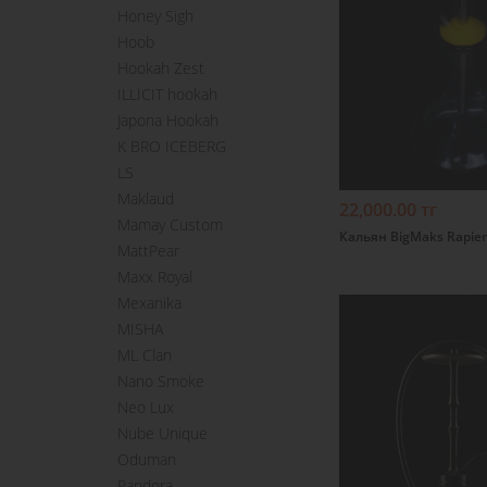
Honey Sigh
Hoob
Hookah Zest
Подробнее
ILLICIT hookah
Japona Hookah
K BRO ICEBERG
LS
Maklaud
22,000.00 тг
Mamay Custom
Кальян BigMaks Rapier
MattPear
Maxx Royal
Mexanika
MISHA
ML Clan
Nano Smoke
Neo Lux
Nube Unique
Oduman
Pandora