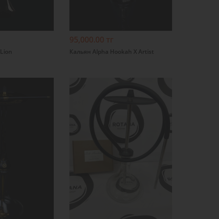
95,000.00 тг
Lion
Кальян Alpha Hookah X Artist
Подробнее