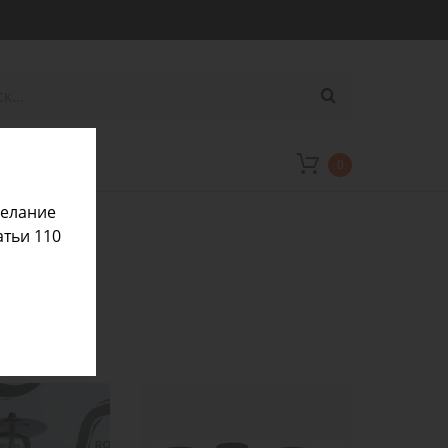
0
желание
атьи 110