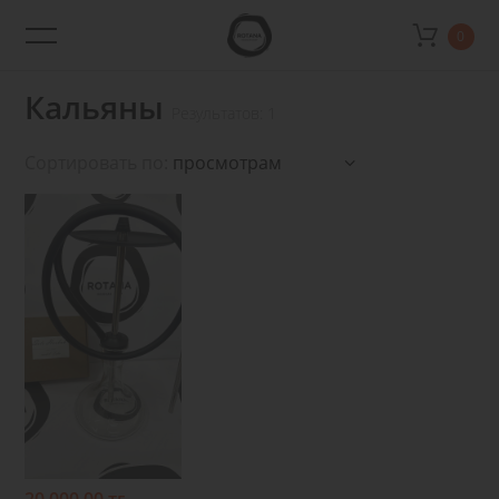
0
Rotana
Shop
Кальяны
Результатов: 1
Сортировать по:
Подробнее