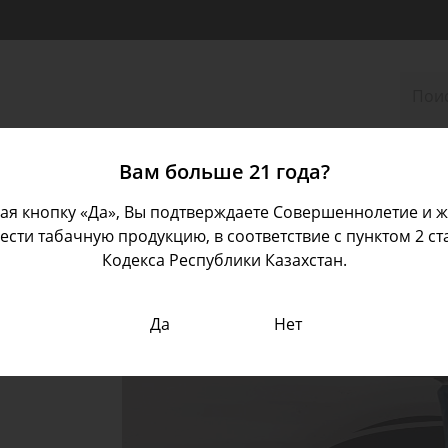
Аксессуары
Вам больше 21 года?
я кнопку «Да», Вы подтверждаете Совершеннолетие и 
Внимание! Данный товар отсутствует в вашем городе.
сти табачную продукцию, в соответствие с пунктом 2 ст
Кодекса Республики Казахстан.
Да
Нет