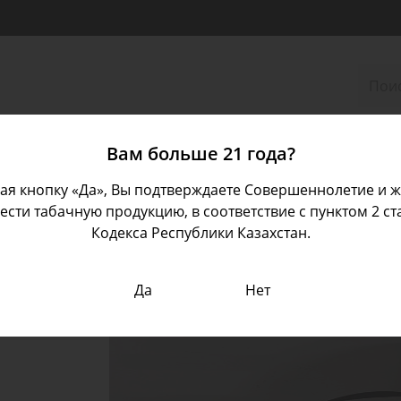
Аксессуары
Вам больше 21 года?
я кнопку «Да», Вы подтверждаете Совершеннолетие и 
Внимание! Данный товар отсутствует в вашем городе.
сти табачную продукцию, в соответствие с пунктом 2 ст
Кодекса Республики Казахстан.
cci"
Да
Нет