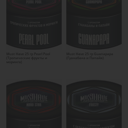
Подробнее
Подробнее
Must Have 25 гр Pearl Pool
Must Have 25 гр Guanapapa
(Тропические фрукты и
(Гуанабана и Папайя)
моринга)