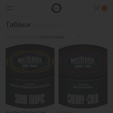
0
Rotana
Shop
Табаки
Результатов: 244
Сортировать по:
Подробнее
Подробнее
Must Have 25 гр Sour Tropic