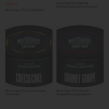
Darkside 250 гр Bloody
0.00 тг
Orange(Красный апельсин)
Must Have 25 гр Cola(Кола)
Подробнее
Подробнее
Must Have 25 гр Cheesecake
Must Have 25 гр Garnet
(Чизкейк)
Grape(Виноград Гранат)