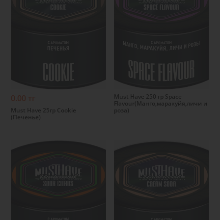
Подробнее
Подробнее
Must Have 250 гр Space
0.00 тг
Flavour(Манго,маракуйя,личи и
Must Have 25гр Cookie
роза)
(Печенье)