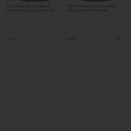
Must Have 25 гр Prosecco
Must Have 25 гр Citrus Spritz
(Игристое полусухое вино)
(Цитрусовый коктейль
из
8
Предыдущая
Сл
страница
стр