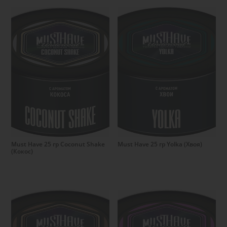
Подробнее
Подробнее
Must Have 25 гр Coconut Shake
Must Have 25 гр Yolka (Хвоя)
(Кокос)